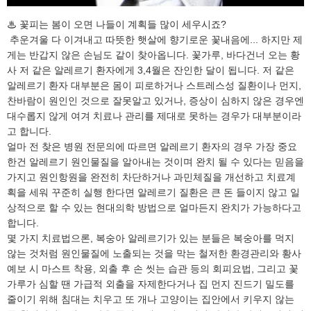
♨ 꽃피는 봄이 오면 나들이 계획들 많이 세우시죠?
추운겨울 다 이겨내고 따뜻한 햇살에 향기로운 꽃내음에... 하지만 제
게는 반갑지 않은 손님도 같이 찾아옵니다. 꽃가루, 바다건너 오는 황
사 저 같은 알레르기 환자에게 3,4월은 잔인한 달이 됩니다. 저 같은
알레르기 환자 대부분은 몸이 피로하거나 스트레스성 질환이나 먼지,
찬바람이 원인인 것으로 잘못알고 있거나, 증상이 심하지 않은 경우엔
대수롭지 않게 여겨 치료나 관리를 제대로 못하는 경우가 대부분이라
고 합니다.
얼마 전 찾은 병원 전문의에 따르면 알레르기 환자의 경우 가장 중요
한건 알레르기 원인물질을 알아내는 것이며 완치 될 수 있다는 믿음을
가지고 원인항원을 완전히 차단하거나 과민체질을 개선하고 치료계
획을 세워 꾸준히 실행 한다면 알레르기 질환은 큰 돈 들이지 않고 일
상적으로 할 수 있는 현대의학 방법으로 얼마든지 완치가 가능하다고
합니다.
몇 가지 치료법으론, 복숭아 알레르기가 있는 분들은 복숭아를 먹지
않는 것처럼 원인물질에 노출되는 것을 막는 철저한 환경관리와 황사
예보 시 마스트 착용, 외출 후 손 씻는 습관 등의 회피요법, 그리고 꽃
가루가 심할 땐 가급적 외출을 자제한다거나 집 먼지 진드기 밀도를
줄이기 위해 침대는 치우고 또 개나 고양이는 집안에서 키우지 않는