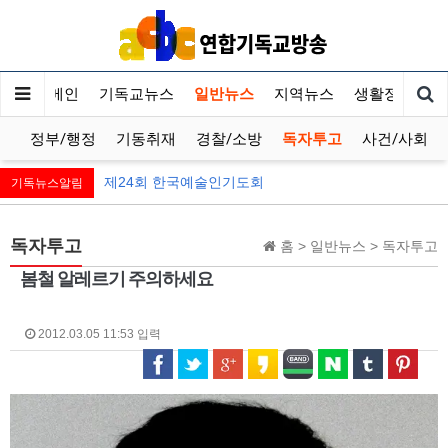
메인
기독교뉴스
일반뉴스
지역뉴스
생활정보
치
정부/행정
기동취재
경찰/소방
독자투고
사건/사회
제24회 한국예술인기도회
기독뉴스알림
독자투고
홈 > 일반뉴스 > 독자투고
봄철 알레르기 주의하세요
2012.03.05 11:53 입력