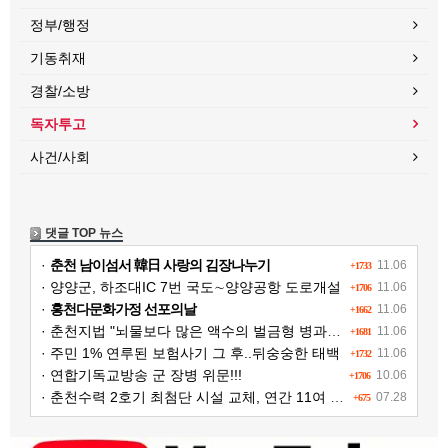
정부/행정
기동취재
경찰/소방
독자투고
사건/사회
댓글 TOP 뉴스
·
춘천 남이섬서 韓日 사랑의 김장나누기
11.06
+1733
· 양양군, 하조대IC 7번 국도∼양양공항 도로개설
11.06
+1706
·
홍천다문화가정 선포의날
11.06
+1662
· 춘천지법 "뇌물보다 많은 액수의 벌금형 병과해야"
11.06
+1681
· 주민 1% 연루된 보험사기 그 후..뒤숭숭한 태백
11.06
+1732
· 연합기독교방송 군 장병 위문!!!
10.06
+1706
· 춘천수력 2호기 최첨단 시설 교체, 연간 11여 억원 수익 추가 확보
07.28
+675