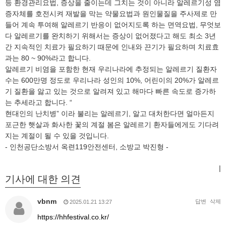
등 환경관리요법, 증상을 줄이는데 그치는 것이 아니라 알레르기성 염
증자체를 호전시켜 재발을 막는 약물요법과 원인물질을 주사제로 만
들어 계속 투여해 알레르기 반응이 없어지도록 하는 면역요법, 무엇보
다 알레르기를 완치하기 위해서는 증상이 없어졌다고 해도 최소 3년
간 지속적인 치료가 필요하기 때문에 인내와 끈기가 필요하며 치료효
과는 80 ~ 90%라고 합니다.
알레르기 비염을 포함한 현재 우리나라에 추정되는 알레르기 질환자
수는 600만명 정도로 우리나라 성인의 10%, 어린이의 20%가 알레르
기 질환을 앓고 있는 것으로 알려져 있고 해마다 빠른 속도로 증가하
는 추세라고 합니다. “
현대인의 난치병” 이라 불리는 알레르기, 알고 대처한다면 얼마든지
포근한 햇살과 화사한 꽃의 계절 봄은 알레르기 환자들에게도 기다려
지는 계절이 될 수 있을 것입니다.
- 인천공단소방서 옥련119안전센터, 소방교 박진형 -
|
기사에 대한 의견
vbnm
답변
삭제
2025.01.21 13:27
https://hhfestival.co.kr/