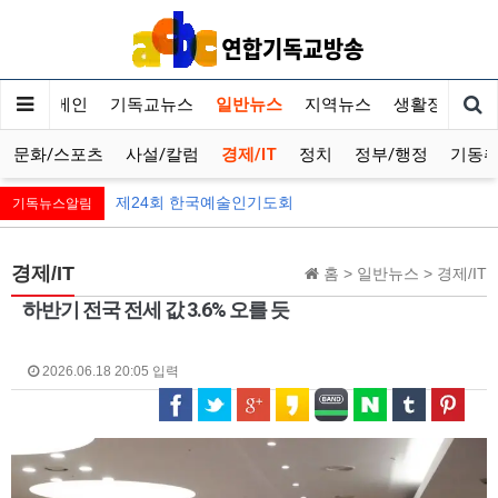
메인
기독교뉴스
일반뉴스
지역뉴스
생활정보
문화/스포츠
사설/칼럼
경제/IT
정치
정부/행정
기동
제24회 한국예술인기도회
기독뉴스알림
경제/IT
홈 > 일반뉴스 > 경제/IT
하반기 전국 전세 값 3.6% 오를 듯
2026.06.18 20:05 입력