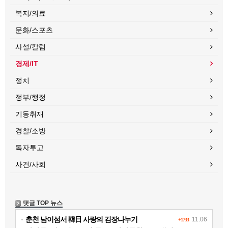
복지/의료
문화/스포츠
사설/칼럼
경제/IT
정치
정부/행정
기동취재
경찰/소방
독자투고
사건/사회
댓글 TOP 뉴스
·
춘천 남이섬서 韓日 사랑의 김장나누기
11.06
+1733