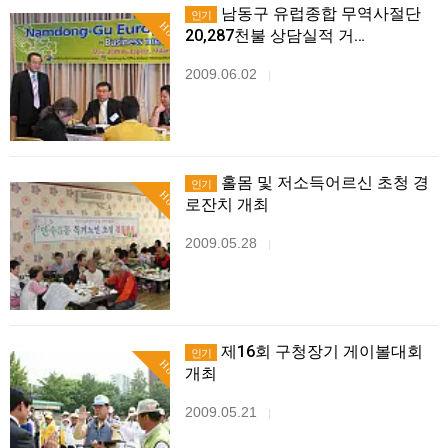
남동구 유럽종합 무역사절단
인기
Hot
20,287천불 상담실적 거…
2009.06.02
|
홀몸 및 저소득어르신 초청 경
인기
Hot
로잔치 개최
2009.05.28
|
제16회 구청장기 게이볼대회
인기
Hot
개최
2009.05.21
|