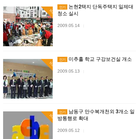
논현2택지 단독주택지 일제대
인기
Hot
청소 실시
2009.05.14
|
미추홀 학교 구강보건실 개소
인기
Hot
2009.05.13
|
남동구 만수복개천외 3개소 일
인기
Hot
방통행로 확대
2009.05.12
|