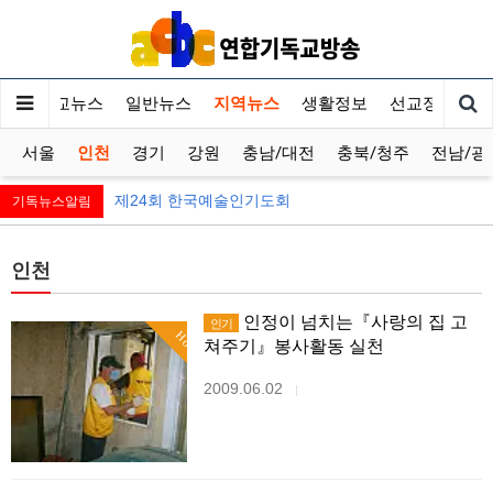
기독교뉴스
일반뉴스
지역뉴스
생활정보
선교정보
서울
인천
경기
강원
충남/대전
충북/청주
전남/광
제24회 한국예술인기도회
기독뉴스알림
인천
인정이 넘치는『사랑의 집 고
인기
Hot
쳐주기』봉사활동 실천
2009.06.02
|