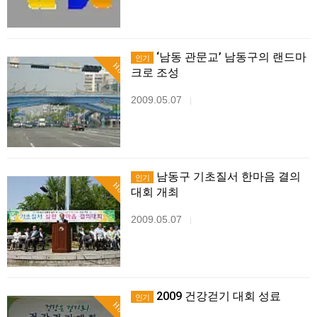
‘남동 관문교’ 남동구의 랜드마
인기
Hot
크로 조성
2009.05.07
|
남동구 기초질서 한마음 결의
인기
Hot
대회 개최
2009.05.07
|
2009 건강걷기 대회 성료
인기
Hot