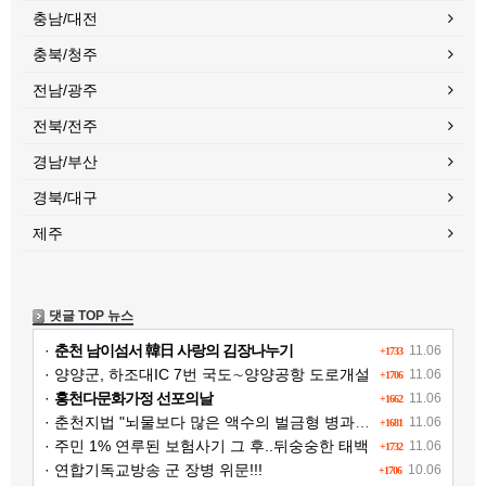
충남/대전
충북/청주
전남/광주
전북/전주
경남/부산
경북/대구
제주
댓글 TOP 뉴스
·
춘천 남이섬서 韓日 사랑의 김장나누기
11.06
+1733
· 양양군, 하조대IC 7번 국도∼양양공항 도로개설
11.06
+1706
·
홍천다문화가정 선포의날
11.06
+1662
· 춘천지법 "뇌물보다 많은 액수의 벌금형 병과해야"
11.06
+1681
· 주민 1% 연루된 보험사기 그 후..뒤숭숭한 태백
11.06
+1732
· 연합기독교방송 군 장병 위문!!!
10.06
+1706