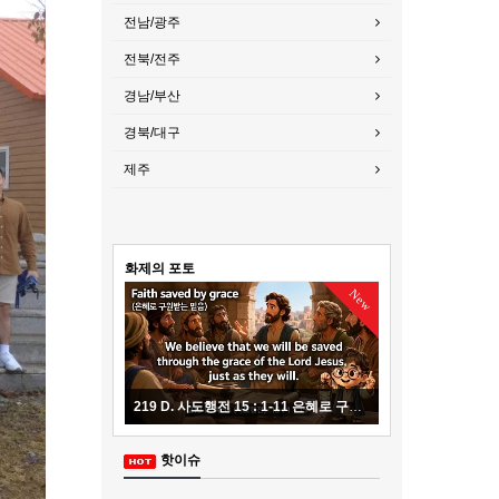
전남/광주
전북/전주
경남/부산
경북/대구
제주
화제의 포토
New
219 D. 사도행전 15 : 1-11 은혜로 구원받는 복음 20260807
215 D. 사도행전 14 : 1
핫이슈