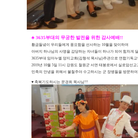
♣
3635
부대의 무궁한 발전을 위한 감사예배
!!
황금들녘이 우리들에게 풍요함을 선사하는
10
월을 맞이하여
아버지 하나님의 사명을 감당하는 자녀들이 하나가 되어 힘차게 
3635
부대 임마누엘 양지교회
(
김형석 목사님
)
주관으로
연합기독교
2019
년
10
월
5
일
11
시 강원도 철원군 서면 태봉로
에서
실로암선교
민족의 안녕을 위해서 불철주야 수고하시는 군 장병들을 방문하
♥ 축복기도하시는 문경희 목사님!!!