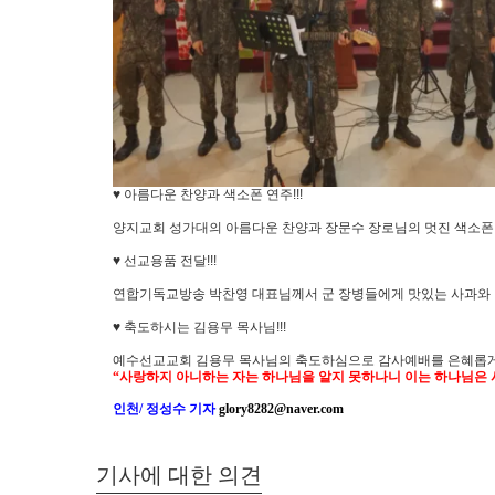
♥ 아름다운 찬양과 색소폰 연주!!!
양지교회 성가대의 아름다운 찬양과 장문수 장로님의 멋진 색소폰
♥ 선교용품 전달!!!
연합기독교방송 박찬영 대표님께서 군 장병들에게 맛있는 사과와
♥ 축도하시는 김용무 목사님!!!
예수선교교회 김용무 목사님의 축도하심으로 감사예배를 은혜롭
“
사랑하지 아니하는 자는 하나님을 알지 못하나니 이는 하나님은
인천
/
정성수 기자
glory8282@naver.com
기사에 대한 의견