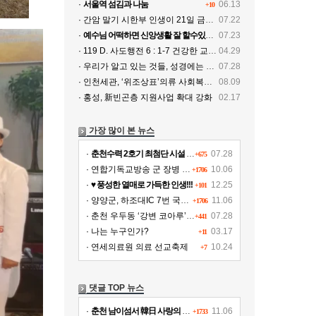
·
서울역 섬김과 나눔
06.13
+10
· 간암 말기 시한부 인생이 21일 금식기도로 치유
07.22
·
예수님 어떡하면 신앙생활 잘 할수있나요
07.23
· 119 D. 사도행전 6 : 1-7 건강한 교회, 전파되는 복음 20260429
04.29
· 우리가 알고 있는 것들, 성경에는 없다…
07.28
· 인천세관, ‘위조상표’의류 사회복지시설에 기증
08.09
· 홍성, 新빈곤층 지원사업 확대 강화
02.17
가장 많이 본 뉴스
·
춘천수력 2호기 최첨단 시설 교체, 연간 11여 억원 수익 추가 확보
07.28
+675
· 연합기독교방송 군 장병 위문!!!
10.06
+1706
·
♥ 풍성한 열매로 가득한 인생!!!
12.25
+101
· 양양군, 하조대IC 7번 국도∼양양공항 도로개설
11.06
+1706
· 춘천 우두동 ‘강변 코아루’ 파격가 분양
07.28
+441
· 나는 누구인가?
03.17
+11
· 연세의료원 의료 선교축제
10.24
+7
댓글 TOP 뉴스
·
춘천 남이섬서 韓日 사랑의 김장나누기
11.06
+1733