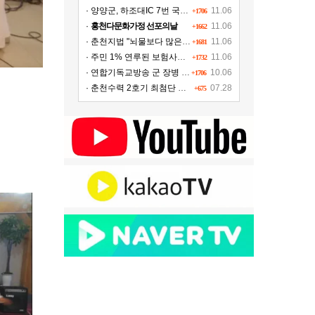
· 양양군, 하조대IC 7번 국도∼양양공항 도로개설
11.06
+1706
·
홍천다문화가정 선포의날
11.06
+1662
· 춘천지법 "뇌물보다 많은 액수의 벌금형 병과해야"
11.06
+1681
· 주민 1% 연루된 보험사기 그 후..뒤숭숭한 태백
11.06
+1732
· 연합기독교방송 군 장병 위문!!!
10.06
+1706
· 춘천수력 2호기 최첨단 시설 교체, 연간 11여 억원 수익 추가 확보
07.28
+675