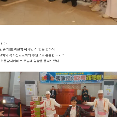
달려가
방송
(
대표
:
박찬영 목사님
)
이 힘을 합하여
교회와 복지선교교회의 후원으로
튼튼한 국가와
여 위문감사예배로 주님께 영광을 올려드렸다
.