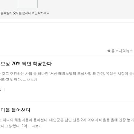
음성
듣기
등록방지 숫자를 순서대로 입력하세요.
홈 > 지역뉴스 
보상 70% 되면 착공한다
갖고 추진하는 사업 중 하나인 ‘서산 테크노밸리 조성사업’과 관련, 유상곤 시장이 
이라고 밝혔다. …
더보기
11
|
험마을 들어선다
 하나의 체험마을이 들어선다. 태안군은 남면 신온 2리 먹수리 마을을 올해 연중 농
다고 밝혔다. 2억…
더보기