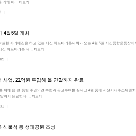
을 기해 마…
더보기
05
|
 4월5일 개최
확실한 자리매김을 하고 있는 서산 하프마라톤대회가 오는 4월 5일 서산종합운동장에서
 서산 하프마라톤 대…
더보기
.05
|
 사업, 22억원 투입해 올 연말까지 완료
를 위해 읍·면·동별 주민의견 수렴과 공고부여를 끝내고 4월 중에 서산시새주소위원회
월말까지 완료한다.…
더보기
.31
|
공 식물섬 등 생태공원 조성