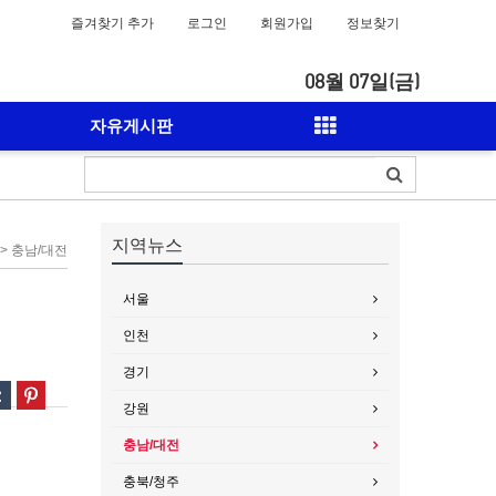
즐겨찾기 추가
로그인
회원가입
정보찾기
08월 07일(금)
자유게시판
지역뉴스
> 충남/대전
서울
인천
경기
강원
충남/대전
충북/청주