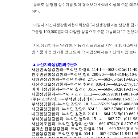
올해도 설 명절 성수기를 맞아 평소보다 4~5배 이상의 주문 쇄도
이다.
이필자 서산시생강한과협의회장은 “서산생강한과는 생강을 첨가해 
고급형 100,000원까지 다양한 상품으로 주문 가능하다.”고 전했다
서산생강한과는 ‘생강한과’ 등의 상표명으로 지역 내 18개소에서
빙 식품이 큰 인기를 얻고 있어 각 사업장에서는 지난해 이맘 보다 
▲ 서산지역 생강한과 주문처
서산민속생강한과--부석면 마룡리 114-1-----662-6815(011-401
천수만전통생강한과--부석면 창리 280-26-----664-3104(010-64
서해안생강한과--부석면 마룡리 271-5-----663-0545(019-662-5
서산옛고을생강한과--부석면 취평리 836-13-----662-5277(017-4
어머니생강한과--부석면 칠전리 351-3-----669-6582(019-317-6
시골생강한과--부석면 지산리 1112-----669-5997(011-9811-59
(주)서산생강한과--부석면 강당리 837-----662-9968(016-9557-
부석생강한과--부석면 강당리 1013-----662-5954(016-400-680
서당골생강한과--부석면 강당리 824-3-----662-6788(019-662-6
내고향생강한과--부석면 칠전리 210-1-----664-2515(019-662-6
부석옛날생강한과--부석면 봉락리 151-4-----662-7711(011-982
서산이조한과--부석면 강당리 산 80-----662-6794(010-8797-67
엄마손 전통생강한과--부석면 마룡리 154-----669-5266(016-943
큰집생강한과--부석면 취평리 554-1-----667-6735(011-9421-99