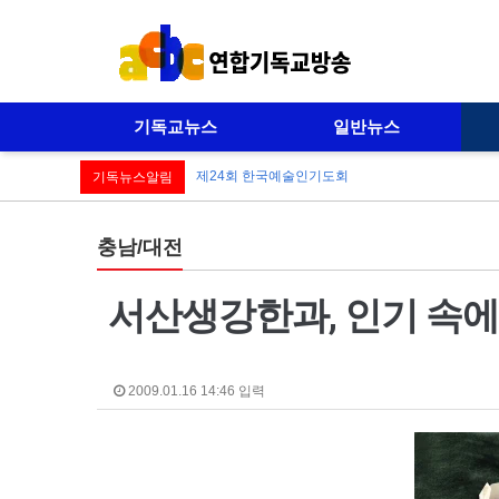
기독교뉴스
일반뉴스
제24회 한국예술인기도회
기독뉴스알림
충남/대전
서산생강한과, 인기 속에
2009.01.16 14:46 입력