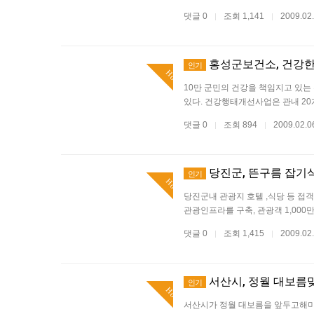
댓글 0
조회 1,141
2009.02
|
|
홍성군보건소, 건강한
인기
Hot
10만 군민의 건강을 책임지고 있
있다. 건강행태개선사업은 관내 20개
댓글 0
조회 894
2009.02.
|
|
당진군, 뜬구름 잡기
인기
Hot
당진군내 관광지 호텔 ,식당 등 접
관광인프라를 구축, 관광객 1,00
댓글 0
조회 1,415
2009.02
|
|
서산시, 정월 대보름
인기
Hot
서산시가 정월 대보름을 앞두고해미