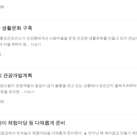
.06
|
 생활문화 구축
는 홍성군보건소가 건강행태개선 시범마을을 운영 건강한 생활문화를 만들고 있어 관심
 마을 600여 명…
더보기
06
|
식 관광개발계획
객업소들이 관광객들의 발길이 끊겨 불황을 겪고 있는 상황에서 당진군이 올해 6,449
0만명을 유치한…
더보기
.05
|
맞이 체험마당 등 다채롭게 준비
읍성에서 민속놀이 체험마당을 다채롭게 준비한다. ▲ 연지난 해 해미읍성 만들기 체