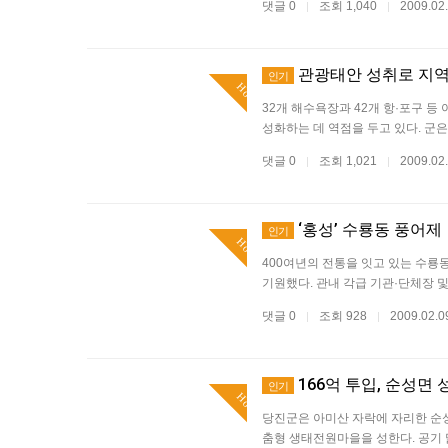
댓글 0
조회 1,040
2009.02
|
|
관광태안 성취로 지
인기
Hot
32개 해수욕장과 42개 항·포구 
성화하는 데 역점을 두고 있다. 군
댓글 0
조회 1,021
2009.02
|
|
‘홍성’ 수룡동 풍어제
인기
Hot
400여년의 전통을 잇고 있는 수룡
기원했다. 관내 각급 기관·단체장 및
댓글 0
조회 928
2009.02.
|
|
166억 투입, 순성면
인기
Hot
당진군은 아미산 자락에 자리한 순성
춤형 생태전원마을을 성한다. 공기