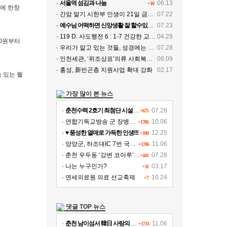
·
서울역 섬김과 나눔
06.13
+10
산에 한창
· 간암 말기 시한부 인생이 21일 금식기도로 치유
07.22
·
예수님 어떡하면 신앙생활 잘 할수있나요
07.23
· 119 D. 사도행전 6 : 1-7 건강한 교회, 전파되는 복음 20260429
04.29
0원부터
· 우리가 알고 있는 것들, 성경에는 없다…
07.28
· 인천세관, ‘위조상표’의류 사회복지시설에 기증
08.09
· 홍성, 新빈곤층 지원사업 확대 강화
02.17
 있는 웰
가장 많이 본 뉴스
·
춘천수력 2호기 최첨단 시설 교체, 연간 11여 억원 수익 추가 확보
07.28
+675
· 연합기독교방송 군 장병 위문!!!
10.06
+1706
·
♥ 풍성한 열매로 가득한 인생!!!
12.25
+100
· 양양군, 하조대IC 7번 국도∼양양공항 도로개설
11.06
+1706
· 춘천 우두동 ‘강변 코아루’ 파격가 분양
07.28
+441
· 나는 누구인가?
03.17
+11
· 연세의료원 의료 선교축제
10.24
+7
댓글 TOP 뉴스
·
춘천 남이섬서 韓日 사랑의 김장나누기
11.06
+1733