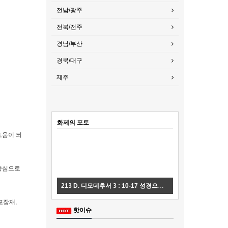
전남/광주
전북/전주
경남/부산
경북/대구
제주
화제의 포토
도움이 되
중심으로
213 D. 디모데후서 3 : 10-17 성경으로 온전하게 20260801
215 D. 사도행전 14 : 1
포장재,
핫이슈