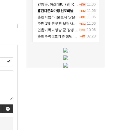
· 양양군, 하조대IC 7번 국도∼양양공항 도로개설
11.06
+1706
·
홍천다문화가정 선포의날
11.06
+1662
· 춘천지법 "뇌물보다 많은 액수의 벌금형 병과해야"
11.06
+1681
· 주민 1% 연루된 보험사기 그 후..뒤숭숭한 태백
11.06
+1732
|
· 연합기독교방송 군 장병 위문!!!
10.06
+1706
· 춘천수력 2호기 최첨단 시설 교체, 연간 11여 억원 수익 추가 확보
07.28
+675