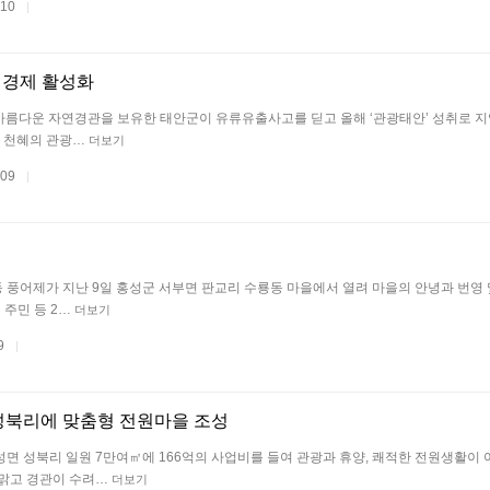
.10
|
역경제 활성화
등 아름다운 자연경관을 보유한 태안군이 유류유출사고를 딛고 올해 ‘관광태안’ 성취로 
은 천혜의 관광…
더보기
.09
|
동 풍어제가 지난 9일 홍성군 서부면 판교리 수룡동 마을에서 열려 마을의 안녕과 번영
 주민 등 2…
더보기
09
|
 성북리에 맞춤형 전원마을 조성
면 성북리 일원 7만여㎡에 166억의 사업비를 들여 관광과 휴양, 쾌적한 전원생활이 
 맑고 경관이 수려…
더보기