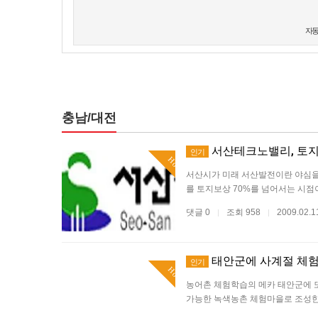
새로고침
자동
충남/대전
서산테크노밸리, 토지
인기
Hot
서산시가 미래 서산발전이란 야심을 
를 토지보상 70%를 넘어서는 시점
댓글 0
조회 958
2009.02.
|
|
태안군에 사계절 체
인기
Hot
농어촌 체험학습의 메카 태안군에 또
가능한 녹색농촌 체험마을로 조성한