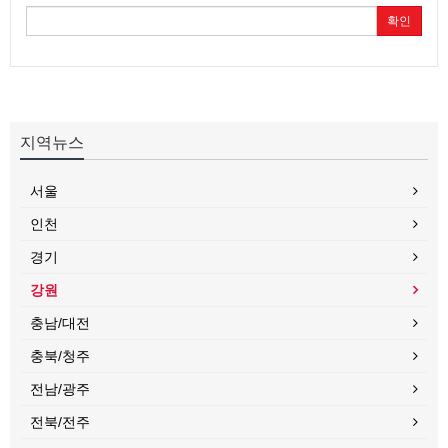
확인
지역뉴스
서울
인천
경기
강원
충남/대전
충북/청주
전남/광주
전북/전주