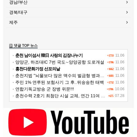
경남/부산
경북/대구
제주
댓글 TOP 뉴스
·
춘천 남이섬서 韓日 사랑의 김장나누기
11.06
+1733
· 양양군, 하조대IC 7번 국도∼양양공항 도로개설
11.06
+1706
·
홍천다문화가정 선포의날
11.06
+1662
· 춘천지법 "뇌물보다 많은 액수의 벌금형 병과해야"
11.06
+1681
· 주민 1% 연루된 보험사기 그 후..뒤숭숭한 태백
11.06
+1732
· 연합기독교방송 군 장병 위문!!!
10.06
+1706
· 춘천수력 2호기 최첨단 시설 교체, 연간 11여 억원 수익 추가 확보
07.28
+675