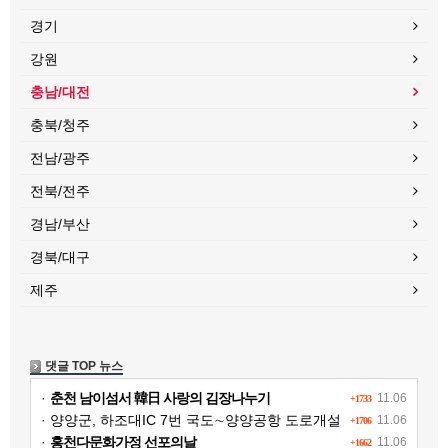
경기
강원
충남/대전
충북/청주
전남/광주
전북/전주
경남/부산
경북/대구
제주
댓글 TOP 뉴스
·
춘천 남이섬서 韓日 사랑의 김장나누기
11.06
+1733
· 양양군, 하조대IC 7번 국도∼양양공항 도로개설
11.06
+1706
·
홍천다문화가정 선포의날
11.06
+1662