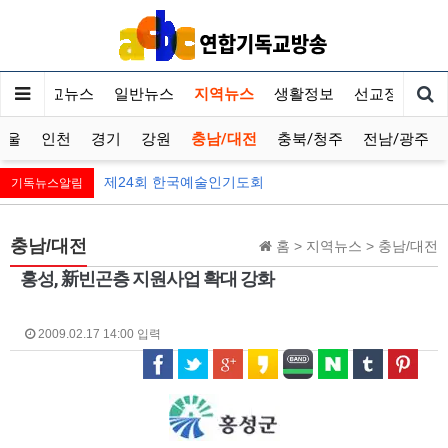
기독교뉴스
일반뉴스
지역뉴스
생활정보
선교정보
서울
인천
경기
강원
충남/대전
충북/청주
전남/광주
제24회 한국예술인기도회
기독뉴스알림
충남/대전
홈 > 지역뉴스 > 충남/대전
홍성, 新빈곤층 지원사업 확대 강화
2009.02.17 14:00 입력