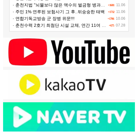
· 춘천지법 "뇌물보다 많은 액수의 벌금형 병과해야"
11.06
+1681
· 주민 1% 연루된 보험사기 그 후..뒤숭숭한 태백
11.06
+1732
· 연합기독교방송 군 장병 위문!!!
10.06
+1706
· 춘천수력 2호기 최첨단 시설 교체, 연간 11여 억원 수익 추가 확보
07.28
+675